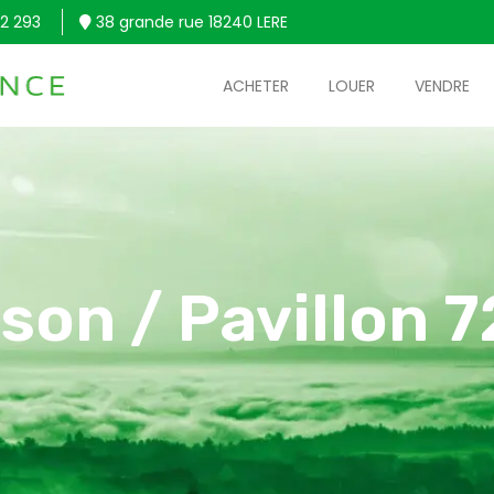
2 293
38 grande rue 18240 LERE
ACHETER
LOUER
VENDRE
son / Pavillon 