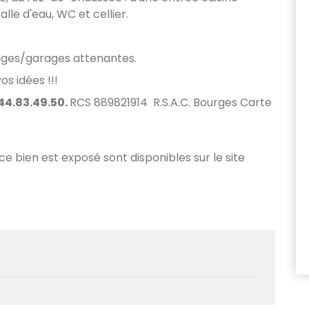
lle d'eau, WC et cellier.
nges/garages attenantes.
os idées !!!
44.83.49.50.
RCS 889821914 R.S.A.C. Bourges Carte
 ce bien est exposé sont disponibles sur le site