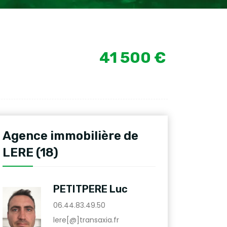
41 500 €
Agence immobilière de
LERE (18)
PETITPERE Luc
06.44.83.49.50
lere[@]transaxia.fr