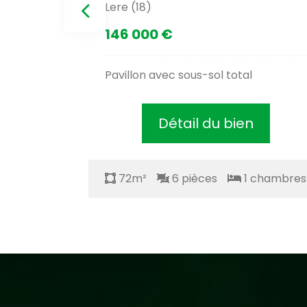
Lere (18)
146 000 €
Pavillon avec sous-sol total
Détail du bien
chambres
72m²
6 pièces
1 chambres