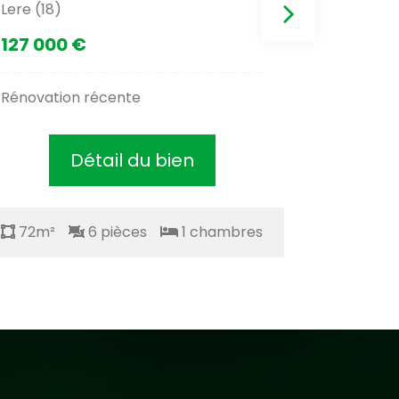
Lere (18)
Agence si
127 000 €
49 000
Rénovation récente
En bourgo
autorout
Détail du bien
72m²
6 pièces
1 chambres
72m²