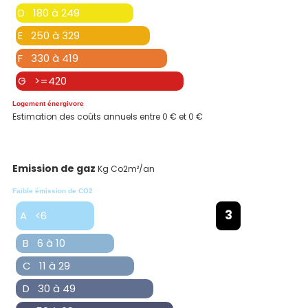
D 180 à 249
E 250 à 329
F 330 à 419
G >=420
Logement énergivore
Estimation des coûts annuels entre 0 € et 0 €
Emission de gaz
Kg Co2m²/an
Faible émission de CO2
3
A <6
B 6 à 10
C 11 à 29
D 30 à 49