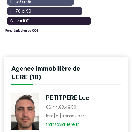
E 50 à 69
F 70 à 99
G >=100
Forte émission de CO2
Agence immobilière de
LERE (18)
PETITPERE Luc
06.44.83.49.50
lere[@]transaxia.fr
transaxia-lere.fr