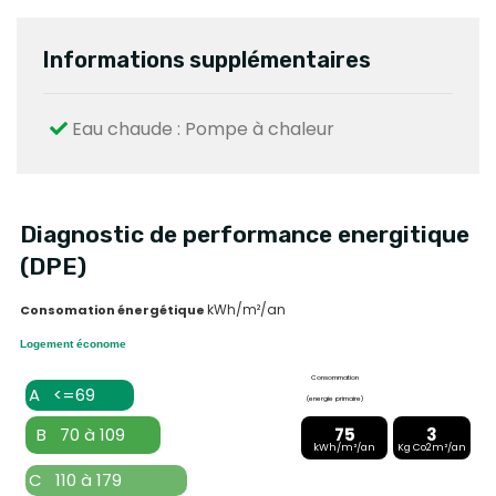
Informations supplémentaires
Eau chaude : Pompe à chaleur
Diagnostic de performance energitique
(DPE)
kWh/m²/an
Consomation énergétique
Logement économe
Consommation
A <=69
(energie primaire)
B 70 à 109
75
3
kWh/m²/an
Kg Co2m²/an
C 110 à 179