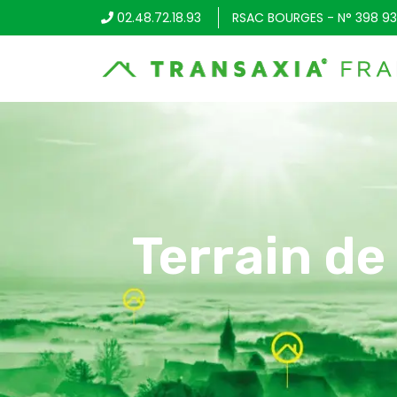
02.48.72.18.93
RSAC BOURGES - N° 398 93
Terrain de