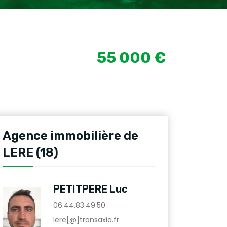
55 000 €
Agence immobilière de
LERE (18)
PETITPERE Luc
06.44.83.49.50
lere[@]transaxia.fr