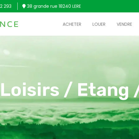
2 293
38 grande rue 18240 LERE
ACHETER
LOUER
VENDRE
 Loisirs / Etang 