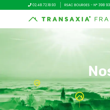
02.48.72.18.93
RSAC BOURGES - N° 398 93
No