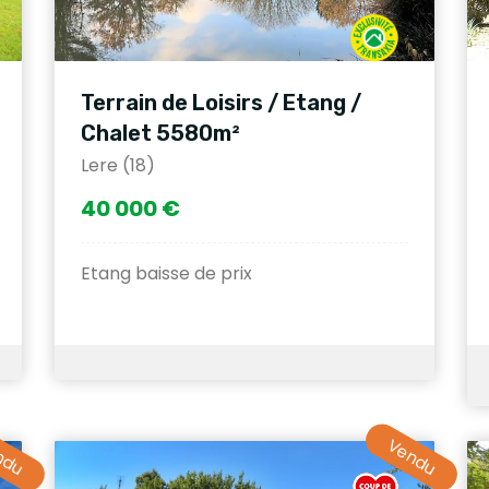
Terrain de Loisirs / Etang /
Chalet 5580m²
Lere (18)
40 000 €
Etang baisse de prix
ndu
Vendu