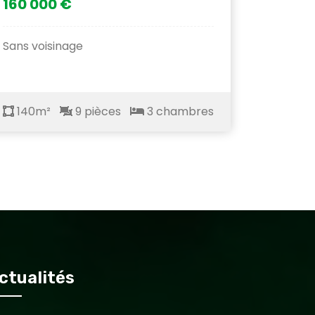
160 000 €
Sans voisinage
140m²
9 pièces
3 chambres
ctualités