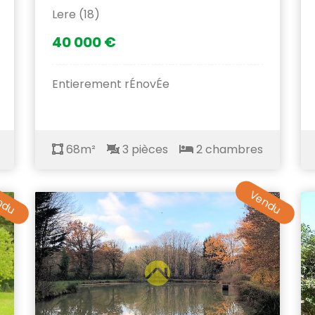
Lere (18)
40 000 €
Entierement rÉnovÉe
68m²
3 pièces
2 chambres
ndu
Vendu