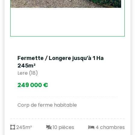
Fermette / Longere jusqu'à 1 Ha
245m²
Lere (18)
249 000 €
Corp de ferme habitable
245m²
10 pièces
4 chambres