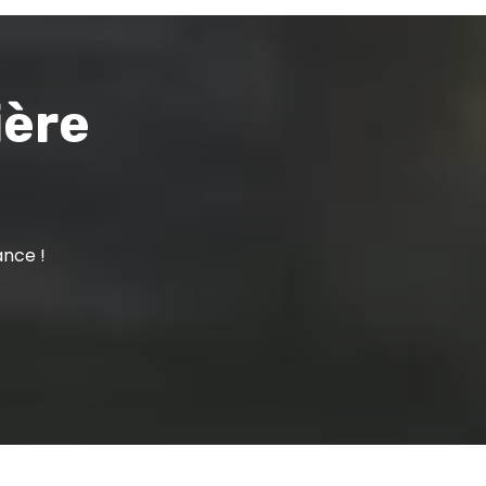
ière
ance !