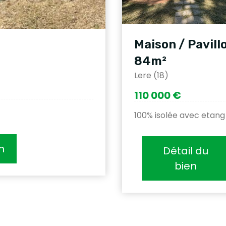
Maison / Pavill
84m²
Lere (18)
110 000 €
100% isolée avec etang
n
Détail du
bien