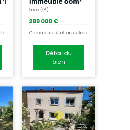
 1
Immeuble 66m²
Lere (18)
289 000 €
le
Comme neuf et au calme
Détail du
bien