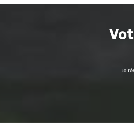
Vot
Le ré