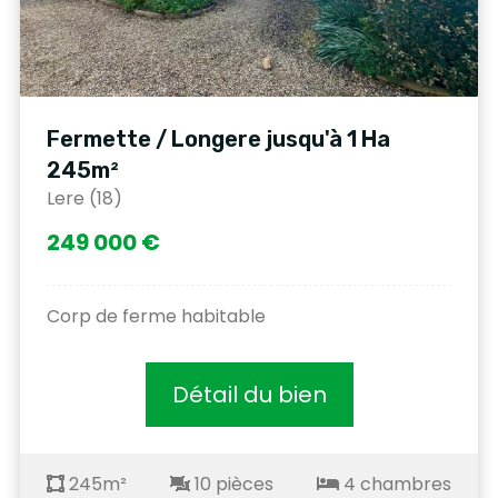
Fermette / Longere jusqu'à 1 Ha
245m²
Lere (18)
249 000 €
Corp de ferme habitable
Détail du bien
245m²
10 pièces
4 chambres